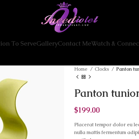
ion To Serve
Gallery
Contact Me
Watch & Connec
Home
Clocks
Panton tun
Panton tunior
$
199.00
Placerat tempor dolor eu leo
nulla mattis fermentum adip