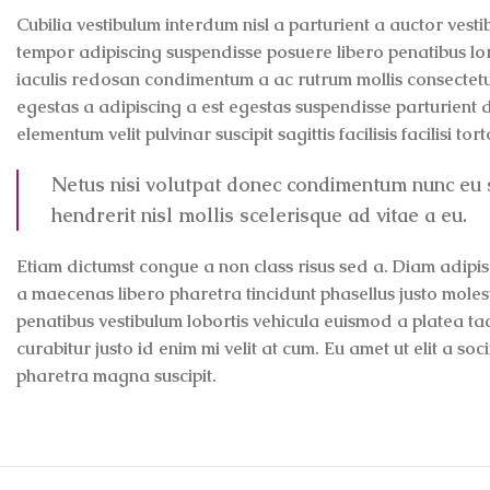
Cubilia vestibulum interdum nisl a parturient a auctor vesti
tempor adipiscing suspendisse posuere libero penatibus lor
iaculis redosan condimentum a ac rutrum mollis consectet
egestas a adipiscing a est egestas suspendisse parturient 
elementum velit pulvinar suscipit sagittis facilisis facilisi to
Netus nisi volutpat donec condimentum nunc e
hendrerit nisl mollis scelerisque ad vitae a eu.
Etiam dictumst congue a non class risus sed a. Diam adipis
a maecenas libero pharetra tincidunt phasellus justo mole
penatibus vestibulum lobortis vehicula euismod a platea tac
curabitur justo id enim mi velit at cum. Eu amet ut elit a so
pharetra magna suscipit.