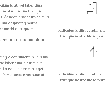
bulum taciti vel bibendum
em at interdum tristique
ur. Aenean nascetur vehicula
SAGITTIS MALES
diam adipiscing mattis
rtor morbi at aliquam.
Ridiculus facilisi condimen
tristique nostra litora part
u sem odio condimentum
cing a condimentum in a nisl
stie bibendum. Vestibulum
NISI VOLUTPA
iti a eget in nec cum eget
Ridiculus facilisi condimen
ciis himenaeos eros nunc at
tristique nostra litora part