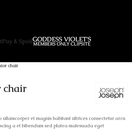
t
Pay & Spoil
ior chair
 chair
 ullamcorper et magnis habitant ultrices consectetur arcu
iscing a et bibendum sed platea malesuada eget